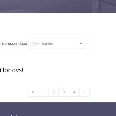
rdoneaza dupa
Cele mai noi
ilor dvs!
«
1
2
3
4
»