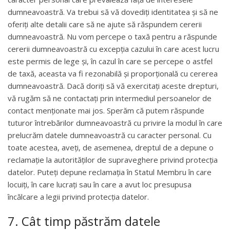
dumneavoastră. Va trebui să vă dovediți identitatea și să ne
oferiți alte detalii care să ne ajute să răspundem cererii
dumneavoastră. Nu vom percepe o taxă pentru a răspunde
cererii dumneavoastră cu excepția cazului în care acest lucru
este permis de lege și, în cazul în care se percepe o astfel
de taxă, aceasta va fi rezonabilă și proporțională cu cererea
dumneavoastră. Dacă doriți să vă exercitați aceste drepturi,
vă rugăm să ne contactați prin intermediul persoanelor de
contact menționate mai jos. Sperăm că putem răspunde
tuturor întrebărilor dumneavoastră cu privire la modul în care
prelucrăm datele dumneavoastră cu caracter personal. Cu
toate acestea, aveți, de asemenea, dreptul de a depune o
reclamație la autorităților de supraveghere privind protecția
datelor. Puteți depune reclamația în Statul Membru în care
locuiți, în care lucrați sau în care a avut loc presupusa
încălcare a legii privind protecția datelor.
7. Cât timp păstrăm datele