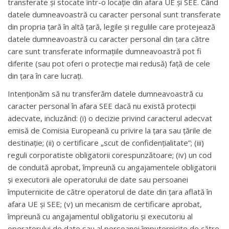
transferate și stocate într-o locație din afara UE și SEE. Când
datele dumneavoastră cu caracter personal sunt transferate
din propria țară în altă țară, legile și regulile care protejează
datele dumneavoastră cu caracter personal din țara către
care sunt transferate informațiile dumneavoastră pot fi
diferite (sau pot oferi o protecție mai redusă) față de cele
din țara în care lucrați.
Intenționăm să nu transferăm datele dumneavoastră cu
caracter personal în afara SEE dacă nu există protecții
adecvate, incluzând: (i) o decizie privind caracterul adecvat
emisă de Comisia Europeană cu privire la țara sau țările de
destinație; (ii) o certificare „scut de confidențialitate”; (iii)
reguli corporatiste obligatorii corespunzătoare; (iv) un cod
de conduită aprobat, împreună cu angajamentele obligatorii
și executorii ale operatorului de date sau persoanei
împuternicite de către operatorul de date din țara aflată în
afara UE și SEE; (v) un mecanism de certificare aprobat,
împreună cu angajamentul obligatoriu și executoriu al
operatorului de date sau al persoanei împuternicite de către