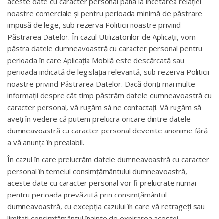
aceste date cu caracter personal până la încetarea relației
noastre comerciale și pentru perioada minimă de păstrare
impusă de lege, sub rezerva Politicii noastre privind
Păstrarea Datelor. În cazul Utilizatorilor de Aplicații, vom
păstra datele dumneavoastră cu caracter personal pentru
perioada în care Aplicația Mobilă este descărcată sau
perioada indicată de legislația relevantă, sub rezerva Politicii
noastre privind Păstrarea Datelor. Dacă doriți mai multe
informații despre cât timp păstrăm datele dumneavoastră cu
caracter personal, vă rugăm să ne contactați. Vă rugăm să
aveţi în vedere că putem prelucra oricare dintre datele
dumneavoastră cu caracter personal devenite anonime fără
a vă anunța în prealabil.
În cazul în care prelucrăm datele dumneavoastră cu caracter
personal în temeiul consimțământului dumneavoastră,
aceste date cu caracter personal vor fi prelucrate numai
pentru perioada prevăzută prin consimțământul
dumneavoastră, cu excepția cazului în care vă retrageți sau
limitați consimțământul înainte de expirarea acestei