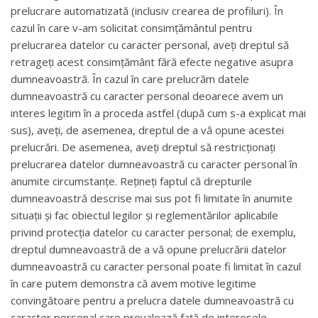
prelucrare automatizată (inclusiv crearea de profiluri). În
cazul în care v-am solicitat consimțământul pentru
prelucrarea datelor cu caracter personal, aveți dreptul să
retrageți acest consimțământ fără efecte negative asupra
dumneavoastră. În cazul în care prelucrăm datele
dumneavoastră cu caracter personal deoarece avem un
interes legitim în a proceda astfel (după cum s-a explicat mai
sus), aveți, de asemenea, dreptul de a vă opune acestei
prelucrări. De asemenea, aveți dreptul să restricționați
prelucrarea datelor dumneavoastră cu caracter personal în
anumite circumstanțe. Rețineți faptul că drepturile
dumneavoastră descrise mai sus pot fi limitate în anumite
situații și fac obiectul legilor și reglementărilor aplicabile
privind protecția datelor cu caracter personal; de exemplu,
dreptul dumneavoastră de a vă opune prelucrării datelor
dumneavoastră cu caracter personal poate fi limitat în cazul
în care putem demonstra că avem motive legitime
convingătoare pentru a prelucra datele dumneavoastră cu
caracter personal care prevalează față de interesele