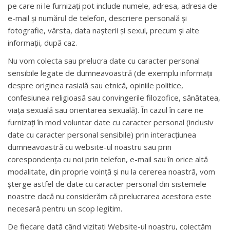
pe care ni le furnizați pot include numele, adresa, adresa de
e-mail și numărul de telefon, descriere personală și
fotografie, vârsta, data nașterii și sexul, precum și alte
informații, după caz.
Nu vom colecta sau prelucra date cu caracter personal
sensibile legate de dumneavoastră (de exemplu informații
despre originea rasială sau etnică, opiniile politice,
confesiunea religioasă sau convingerile filozofice, sănătatea,
viața sexuală sau orientarea sexuală). În cazul în care ne
furnizați în mod voluntar date cu caracter personal (inclusiv
date cu caracter personal sensibile) prin interacțiunea
dumneavoastră cu website-ul noastru sau prin
corespondența cu noi prin telefon, e-mail sau în orice altă
modalitate, din proprie voință și nu la cererea noastră, vom
șterge astfel de date cu caracter personal din sistemele
noastre dacă nu considerăm că prelucrarea acestora este
necesară pentru un scop legitim.
De fiecare dată când vizitați Website-ul noastru, colectăm