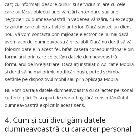
caz) cu informații despre bunuri și servicii similare cu cele
care au făcut obiectul unei vânzări anterioare sau unei
negocieri cu dumneavoastră în vederea vânzării, cu excepția
cazului în care ați optat altfel anterior. Dacă sunteți un client
nou, vă vom contacta prin mijloace electronice numai dacă
avem acordul dumneavoastră prealabil. Dacă nu doriți să vă
folosim datele în acest fel, bifați caseta corespunzătoare din
formularul prin care colectăm datele dumneavoastră
formularul de înregistrare. Dacă ați instalat o Aplicație Mobilă
și doriți să nu mai primiți notificări push, puteți schimba
setările pe dispozitivul mobil sau prin Aplicația Mobilă.
Nu vom partaja datele dumneavoastră cu caracter personal
cu terțe părți în scopuri de marketing fără consimțământul
dumneavoastră explicit în acest sens.
4. Cum și cui divulgăm datele
dumneavoastră cu caracter personal