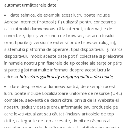
automat următoarele date:
date tehnice, de exemplu acest lucru poate include
Adresa Internet Protocol (IP) utilizată pentru conectarea
calculatorului dumneavoastră la internet, informațiile de
conectare, tipul și versiunea de browser, setarea fusului
orar, tipurile și versiunile extensiilor de browser (plug-in),
sistemul și platforma de operare, tipul dispozitivului și marca
dispozitivului mobil; aceste date pot fi colectate și prelucrate
în numele nostru prin fişierele de tip cookie ale terțelor părți
și puteți găsi mai multe informații despre acest lucru la
adresa
https://bragadirucity.ro/gdpr/politica-de-cookie
;
date despre vizita dumneavoastră, de exemplu acest
lucru poate include Localizatoare uniforme de resurse (URL)
complete, secvență de clicuri către, prin și de la Website-ul
noastru (inclusiv data și ora), informațiile sau produsele pe
care le-ați vizualizat sau căutat (inclusiv articolele de top
citite, categoriile de top accesate, timpii de răspuns al
paginilor, erorile de descărcare, durata vizitelor pe anumite