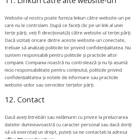
11. Linkuri către alte website-uri
Website-ul nostru poate furniza linkuri către website-uri pe
care nu le controlam. După ce faceți clic pe un link al unei
terțe părți, veți fi direcționat(ă) către website-ul terței părți.
Dacă vizitați oricare dintre aceste website-uri conectate,
trebuie să analizați politicile lor privind confidențialitatea. Nu
suntem responsabili pentru politicile și practicile altor
companii. Compania noastră nu controlează și nu își asumă
nicio responsabilitate pentru conținutul, politicile privind
confidențialitatea și notele de informare sau practicile
website-urilor sau serviciilor terțelor părți.
12. Contact
Dacă aveți întrebări sau nelămuriri cu privire la prelucrarea
datelor dumneavoastră cu caracter personal sau dacă doriți
să vă exercitați un drept, puteți sa ne contactati la adresa