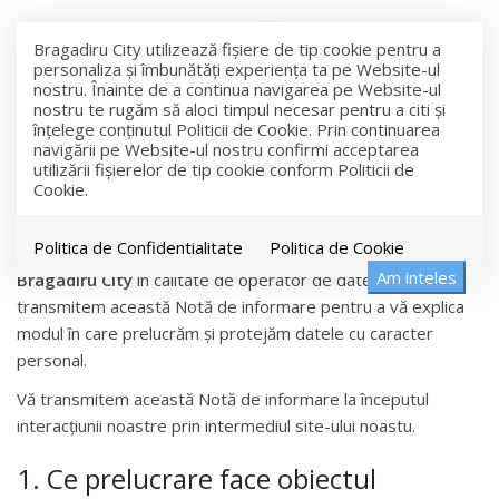
Bragadiru City utilizează fişiere de tip cookie pentru a
personaliza și îmbunătăți experiența ta pe Website-ul
nostru. Înainte de a continua navigarea pe Website-ul
nostru te rugăm să aloci timpul necesar pentru a citi și
înțelege conținutul Politicii de Cookie. Prin continuarea
navigării pe Website-ul nostru confirmi acceptarea
POLITICA DE
utilizării fişierelor de tip cookie conform Politicii de
Cookie.
CONFIDENŢIALITATE
Politica de Confidentialitate
Politica de Cookie
Am inteles
Bragadiru City
în calitate de operator de date vă
transmitem această Notă de informare pentru a vă explica
modul în care prelucrăm și protejăm datele cu caracter
personal.
Vă transmitem această Notă de informare la începutul
interacțiunii noastre prin intermediul site-ului noastu.
1. Ce prelucrare face obiectul