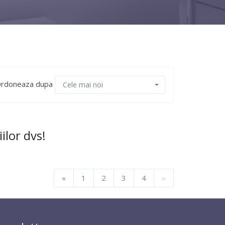
rdoneaza dupa
Cele mai noi
ilor dvs!
«
1
2
3
4
»