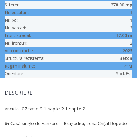
S. teren:
378.00 mp
Nr. bucatarii:
1
Nr. bai:
1
Nr. parcari:
3
Front stradal:
17.00 m
Nr. fronturi:
2
An constructie:
2025
Structura rezistenta:
Beton
Regim inaltime:
P+M
Orientare:
Sud-Est
DESCRIERE
Ancuta- 07 sase 9 1 sapte 2 1 sapte 2
🏡 Casă single de vânzare – Bragadiru, zona Crișul Repede