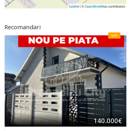
Leaflet
| ©
OpenStreetMap
contributors
Recomandari
TOP
140.000€