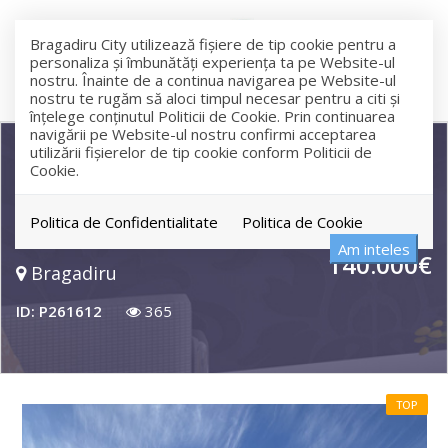
Bragadiru City utilizează fişiere de tip cookie pentru a
personaliza și îmbunătăți experiența ta pe Website-ul
nostru. Înainte de a continua navigarea pe Website-ul
nostru te rugăm să aloci timpul necesar pentru a citi și
înțelege conținutul Politicii de Cookie. Prin continuarea
navigării pe Website-ul nostru confirmi acceptarea
utilizării fişierelor de tip cookie conform Politicii de
Cookie.
Casă single P+M | Bragadiru | 378
mp teren | Mansardă + Balcon
Politica de Confidentialitate
Politica de Cookie
Am inteles
140.000€
Bragadiru
ID: P261612
365
TOP