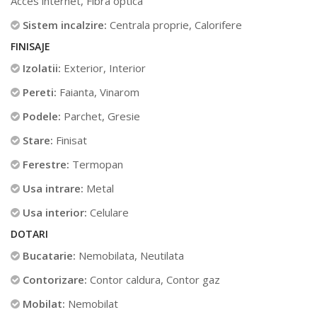
Acces internet, Fibra optica
Sistem incalzire:
Centrala proprie, Calorifere
FINISAJE
Izolatii:
Exterior, Interior
Pereti:
Faianta, Vinarom
Podele:
Parchet, Gresie
Stare:
Finisat
Ferestre:
Termopan
Usa intrare:
Metal
Usa interior:
Celulare
DOTARI
Bucatarie:
Nemobilata, Neutilata
Contorizare:
Contor caldura, Contor gaz
Mobilat:
Nemobilat