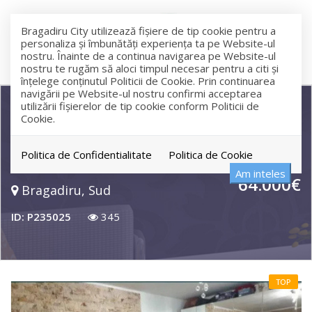
Bragadiru City utilizează fişiere de tip cookie pentru a
personaliza și îmbunătăți experiența ta pe Website-ul
nostru. Înainte de a continua navigarea pe Website-ul
nostru te rugăm să aloci timpul necesar pentru a citi și
înțelege conținutul Politicii de Cookie. Prin continuarea
navigării pe Website-ul nostru confirmi acceptarea
utilizării fişierelor de tip cookie conform Politicii de
Cookie.
Apartament 2 camere decomandat |
Curte proprie | Parcare | Bragadiru
Politica de Confidentialitate
Politica de Cookie
Am inteles
64.000€
Bragadiru, Sud
ID: P235025
345
TOP