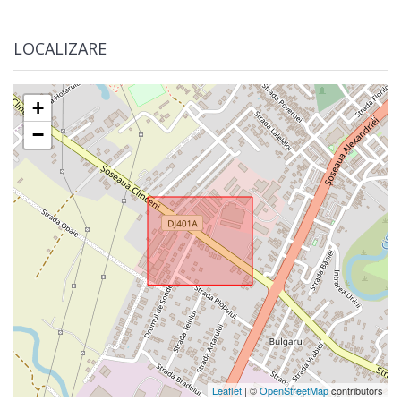
LOCALIZARE
+
−
Leaflet
| ©
OpenStreetMap
contributors