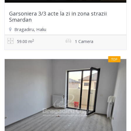
Garsoniera 3/3 acte la zi in zona strazii
Smardan
Bragadiru, Haliu
2
59.00 m
1 Camera
TOP