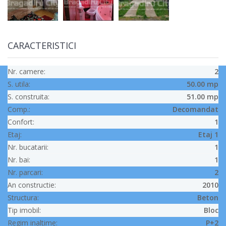
CARACTERISTICI
Nr. camere:
2
S. utila:
50.00 mp
S. construita:
51.00 mp
Comp.:
Decomandat
Confort:
1
Etaj:
Etaj 1
Nr. bucatarii:
1
Nr. bai:
1
Nr. parcari:
2
An constructie:
2010
Structura:
Beton
Tip imobil:
Bloc
Regim inaltime:
P+2