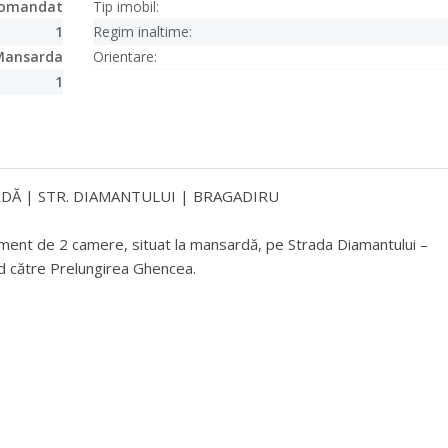
comandat
Tip imobil:
1
Regim inaltime:
Mansarda
Orientare:
1
DĂ | STR. DIAMANTULUI | BRAGADIRU
ment de 2 camere, situat la mansardă, pe Strada Diamantului –
id către Prelungirea Ghencea.