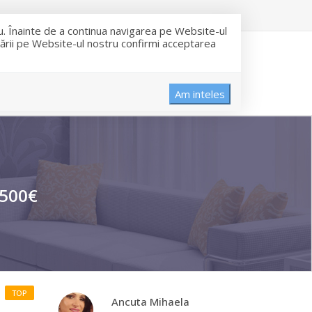
ru. Înainte de a continua navigarea pe Website-ul
igării pe Website-ul nostru confirmi acceptarea
INCHIRIERI
DESPRE NOI
CONTACT
Am inteles
.500€
TOP
Ancuta Mihaela