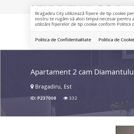
0769 172 172 / 0769 194 194
office@bragadi
Bragadiru City utilizează fişiere de tip cookie p
nostru te rugăm să aloci timpul necesar pentru a c
utilizării fişierelor de tip cookie conform Politicii
Politica de Confidentialitate
Politica de Cooki
Apartament 2 cam Diamantului
Bragadiru, Est
ID: P237008
332