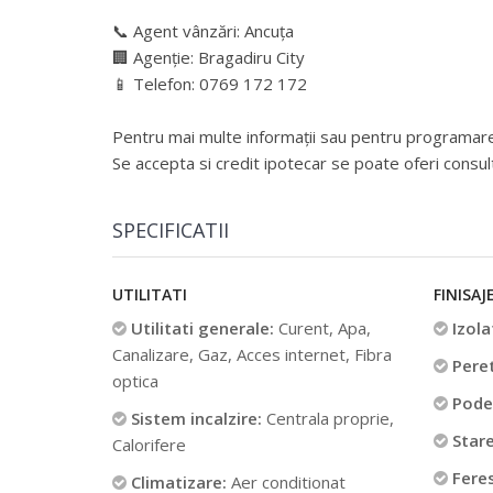
📞 Agent vânzări: Ancuța
🏢 Agenție: Bragadiru City
📱 Telefon: 0769 172 172
Pentru mai multe informații sau pentru programarea 
Se accepta si credit ipotecar se poate oferi consul
SPECIFICATII
UTILITATI
FINISAJ
Utilitati generale:
Curent, Apa,
Izolat
Canalizare, Gaz, Acces internet, Fibra
Peret
optica
Pode
Sistem incalzire:
Centrala proprie,
Stare
Calorifere
Fere
Climatizare:
Aer conditionat