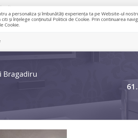
rucity.ro
entru a personaliza și îmbunătăți experiența ta pe Website-ul nost
iti și înțelege conținutul Politicii de Cookie. Prin continuarea nav
 de Cookie.
VANZARI
e
 Bragadiru
61