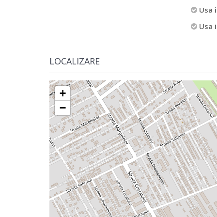
Usa i
Usa i
LOCALIZARE
+
−