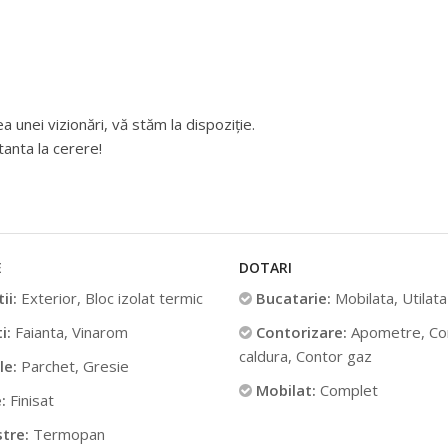
unei vizionări, vă stăm la dispoziție.
tanta la cerere!
E
DOTARI
ii:
Exterior, Bloc izolat termic
Bucatarie:
Mobilata, Utilata
i:
Faianta, Vinarom
Contorizare:
Apometre, Co
caldura, Contor gaz
le:
Parchet, Gresie
Mobilat:
Complet
:
Finisat
stre:
Termopan