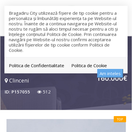
Bragadiru City utilizează fişiere de tip cookie pentru a
personaliza și îmbunătăți experiența ta pe Website-ul
nostru. Înainte de a continua navigarea pe Website-ul
nostru te rugăm să aloci timpul necesar pentru a citi și
înțelege conținutul Politicii de Cookie. Prin continuarea
navigării pe Website-ul nostru confirmi acceptarea
utilizării fişierelor de tip cookie conform Politicii de
Cookie.
Teren intravilan sos Aeroportului
ideal investitie
Politica de Confidentialitate
Politica de Cookie
Am inteles
160.000€
Clinceni
ID: P157055
512
TOP