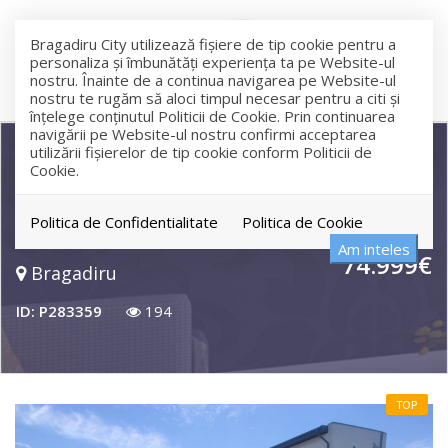
Bragadiru City utilizează fişiere de tip cookie pentru a
personaliza și îmbunătăți experiența ta pe Website-ul
nostru. Înainte de a continua navigarea pe Website-ul
nostru te rugăm să aloci timpul necesar pentru a citi și
înțelege conținutul Politicii de Cookie. Prin continuarea
navigării pe Website-ul nostru confirmi acceptarea
utilizării fişierelor de tip cookie conform Politicii de
Cookie.
Teren Margelelor paralel cu Mega
Image
Politica de Confidentialitate
Politica de Cookie
Am inteles
74.999€
Bragadiru
ID: P283359
194
TOP