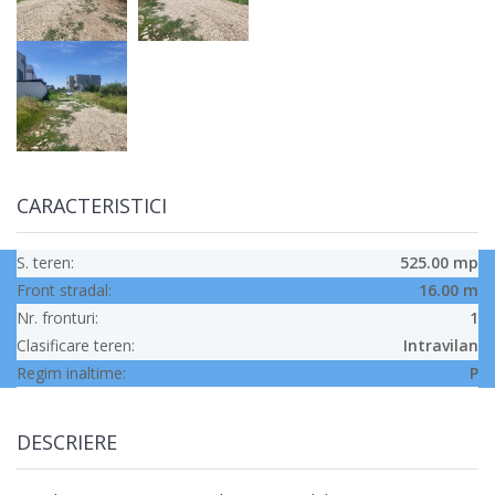
CARACTERISTICI
S. teren:
525.00 mp
Front stradal:
16.00 m
Nr. fronturi:
1
Clasificare teren:
Intravilan
Regim inaltime:
P
DESCRIERE