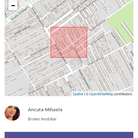
−
Leaflet
| ©
OpenStreetMap
contributors
Ancuta Mihaela
Broker Imobiliar