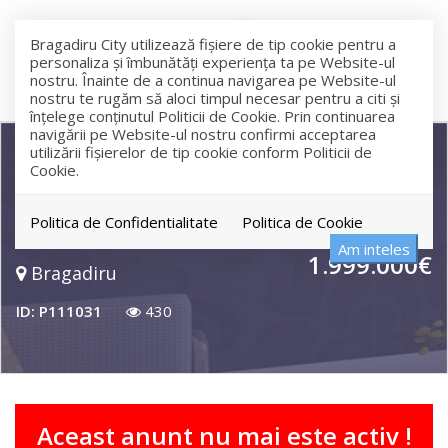
Bragadiru City utilizează fişiere de tip cookie pentru a
personaliza și îmbunătăți experiența ta pe Website-ul
nostru. Înainte de a continua navigarea pe Website-ul
nostru te rugăm să aloci timpul necesar pentru a citi și
înțelege conținutul Politicii de Cookie. Prin continuarea
navigării pe Website-ul nostru confirmi acceptarea
utilizării fişierelor de tip cookie conform Politicii de
Cookie.
Teren cu 2 deschideri Sos Alexandriei
Leroy
Politica de Confidentialitate
Politica de Cookie
Am inteles
1.999.000€
Bragadiru
ID: P111031
430
Aceast anunt nu mai este activ !