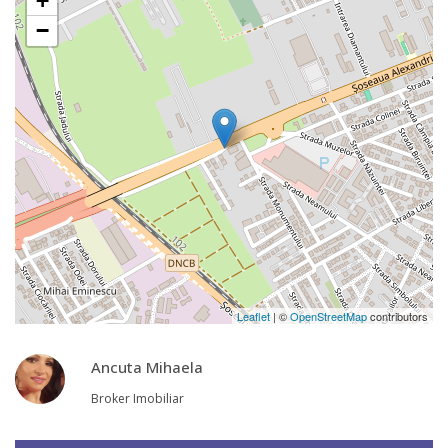
+
−
Leaflet
| ©
OpenStreetMap
contributors
Ancuta Mihaela
Broker Imobiliar