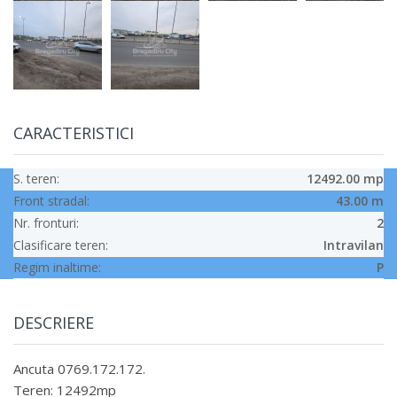
CARACTERISTICI
S. teren:
12492.00 mp
Front stradal:
43.00 m
Nr. fronturi:
2
Clasificare teren:
Intravilan
Regim inaltime:
P
DESCRIERE
Ancuta 0769.172.172.
Teren: 12492mp